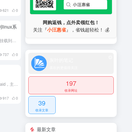
621
0
网购返钱，点外卖领红包！
linux系
关注『
小汪惠省
』，省钱超轻松！ 💰
简单介绍如何使用curlftpfs将ftp挂载到Linux系统上
737
0
灰叶的笔记
喜欢的更值得关注
197
实现raid的方式分为硬raid和软raid，主要的区分判断其是否有独立的硬件来实现raid。mdadm工具属于软raid，虽然使用起来成本较低，但是其所有的功能是依托于操作系统层面，效率会低一些。
收录网址
917
0
39
收录文章
最新文章