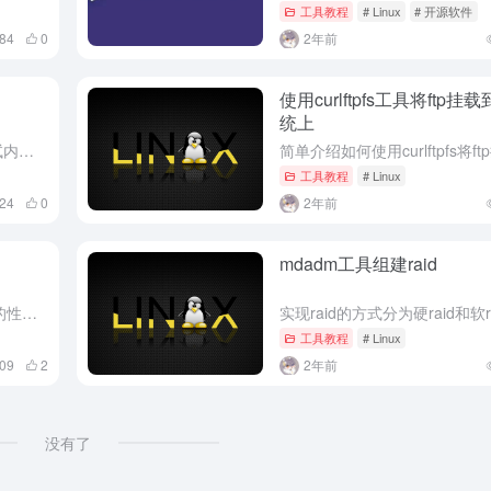
工具教程
# Linux
# 开源软件
84
0
2年前
使用curlftpfs工具将ftp挂载到
统上
导航：本文简单介绍sysbench测试内存、CPU性能的方式
工具教程
# Linux
24
0
2年前
mdadm工具组建raid
网络、磁盘IO方面测试Linux系统的性能测试
工具教程
# Linux
309
2
2年前
没有了