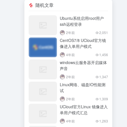
随机文章
Ubuntu系统启用root用户
ssh远程登录
2年前
2,051
CentOS7/8 UCloud官方镜
像进入单用户模式
4年前
1,456
windows云服务器开启媒体
灰叶
2026-05-14 22:54
声音
灰
欢迎大家来到我的小站😊
2年前
1,347
☁️ 云笺
4 条留言
Linux网络、磁盘IO性能测
灰叶
2026-05-14 23:19
灰
试
欢迎欢迎🤗
2年前
1,309
UCloud官方Linux 镜像进入
hank
2026-05-15 09:39
H
单用户模式汇总
好的
4年前
1,263