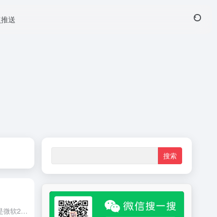
热点推送
Visual Studio Code(VS Code)是微软2015年推出的一个轻量但功能强大的源代码编辑器，基于 Electron 开发，支持 Windows、Linux 和 macOS 操作系统...