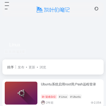
☁️ 云笺
4 条留言
Linux
共 26 篇文章
排序
发布
更新
浏览
Ubuntu系统启用root用户ssh远程登录
疑难杂症
# Linux
# Ubuntu
2年前
2,054