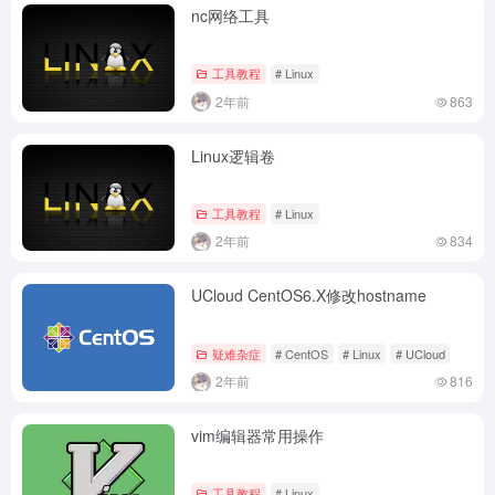
nc网络工具
工具教程
# Linux
2年前
863
Linux逻辑卷
工具教程
# Linux
2年前
834
UCloud CentOS6.X修改hostname
灰叶
2026-05-14 22:54
疑难杂症
# CentOS
# Linux
# UCloud
灰
2年前
816
欢迎大家来到我的小站😊
灰叶
2026-05-14 23:19
vim编辑器常用操作
灰
欢迎欢迎🤗
工具教程
# Linux