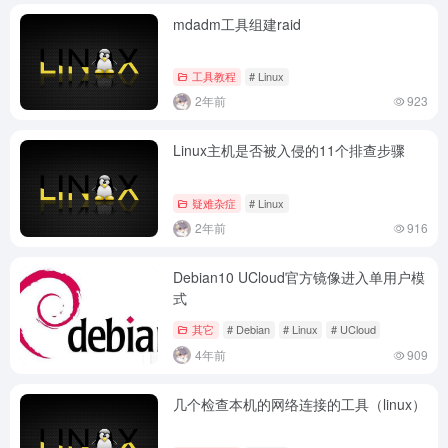
mdadm工具组建raid
工具教程
# Linux
2年前
923
Linux主机是否被入侵的11个排查步骤
疑难杂症
# Linux
2年前
916
Debian10 UCloud官方镜像进入单用户模
式
其它
# Debian
# Linux
# UCloud
4年前
909
几个检查本机的网络连接的工具（linux）