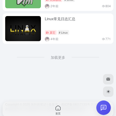
hank
2026-05-15 09:39
H
2年前
804
好的
Linux常见日志汇总
你好我好大家好
其它
# Linux
dwl
2026-06-30 18:05
D
4年前
771
我凑。真全面
加载更多
嘻嘻
😊
发送
Copyright © 2025
灰叶的笔记
| 备案号
：蜀ICP备18017133号-2
|
萌ICP备
20220876号
| Designed by
一为
| 本站由
树莓派5
强力驱动
首页