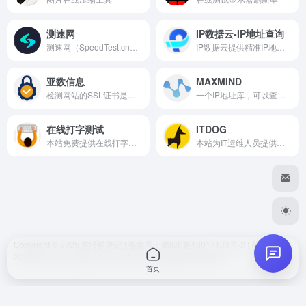
好的
测速网
IP数据云-IP地址查询
测速网（SpeedTest.cn）提供网速测试, 网络质量检测, 5G测速, IPv6测速, 带宽检测, Wi-Fi测速, 宽带提速, 网络加速, 内网测速, 游戏测速, 直播测速, 物联网监测, 网站监测, API监测, Ping测试, 路由测试等专业服务, 拥有国内外大量高性能测试点, 覆盖电信, 移动, 联通, 网通, 广电, 长城宽带, 鹏博士等运营商。
IP数据云提供精准IP地址查询、IP地址定位，提供实时查询、批量查询、IP接口定制等服务。IP数据云将网络空间地图测绘技术与人工智能
你好我好大家好
亚数信息
MAXMIND
dwl
2026-06-30 18:05
D
检测网站的SSL证书是否安全，是否存在漏洞，是否达到SSL行业标准，符合苹果ATS规范，能否通过微信小程序安全要求。同时提供证书格式转换，CSR，证书链，SSL配置生成等工具。
一个IP地址库，可以查询IP所在地理位置
我凑。真全面
在线打字测试
ITDOG
本站免费提供在线打字测试、打字练习。并可以随时查看历史打字速度和排名！本站可进行英文键位练习，英文打字测试，中文打字测试，并且有在线排名，可自定义文章、参与打字竞赛哦。赶快测测你的打字有多快吧！
本站为IT运维人员提供实用的工具，多地ping测试、多地tcping测试、网站测速、HTTP测速、API测速、多地路由追踪、在线MTR 等。
嘻嘻
😊
Copyright © 2025
灰叶的笔记
| 备案号
：蜀ICP备18017133号-2
|
萌ICP备
发送
20220876号
| Designed by
一为
| 本站由
树莓派5
强力驱动
首页