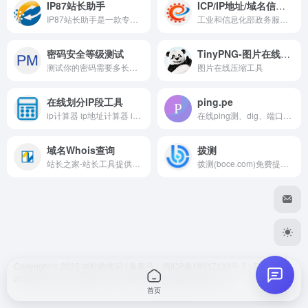
IP87站长助手
ICP/IP地址/域名信息备案管理系统
hank
2026-05-15 09:39
H
IP87站长助手是一款专业的在线刷流量平台,刷网站IP流量,100万IP流量,移动端PC端流量,点击流量,来路流量(支持1W条),深度跳转流量,拼多多访客流量,刷广告流量,千亿PV流量,真实浏览器内核访问,'是一款专业的在线流量平台'
工业和信息化部政务服务平台 ICP/IP地址/域名信息备案管理系统
好的
密码安全等级测试
TinyPNG-图片在线压缩
测试你的密码需要多长时间才会被破解
图片在线压缩工具
你好我好大家好
在线划分IP段工具
ping.pe
dwl
2026-06-30 18:05
D
ip计算器 ip地址计算器 ip地址转换 ip子网划分 掩码位元数计算子网掩码计算器
在线ping测、dig、端口检测工具
我凑。真全面
域名Whois查询
拨测
站长之家-站长工具提供whois查询工具，汉化版的域名whois查询工具。
拨测(boce.com)免费提供网站速度测试、网络速度检测、域名污染检测、域名被墙查询、多地区在线ping测试、dns查询、路由跟踪查询、ipv6网站测试等站长工具；网络检测节点覆盖全国各省电信、联通、移动、教育网等。
嘻嘻
😊
Copyright © 2025
灰叶的笔记
| 备案号
：蜀ICP备18017133号-2
|
萌ICP备
发送
20220876号
| Designed by
一为
| 本站由
树莓派5
强力驱动
首页