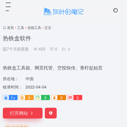
☁️ 云笺
4 条留言
首页
•
工具
•
在线工具
•
正文
热铁盒软件
7个月前更新
423
0
0
热铁盒工具箱、网页托管、空投快传、青柠起始页
所在地：
中国
收录时间：
2022-04-04
1+
0
0
0
0
打开网站