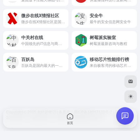
好的
微步在线X情报社区
安全牛
微步在线X情报社区是国内首个综合性威胁分析平台和威胁情报共享的开放社区，同时提供威胁情报查询、域名反查、IP反查，行业情报等服务，辅助个人及企业快速定位及排除安全隐患
最牛的安全信息网安全牛
你好我好大家好
中关村在线
树莓派实验室
dwl
2026-06-30 18:05
D
中国领先的IT信息与商务门户, 包括新闻, 商城, 硬件, 下载, 游戏, 手机, 评测等40个大型频道，每天发布大量各类产品促销信息及文章专题，是IT行业的厂商, 经销商, IT产品, 解决方案的提供场所
树莓派最新咨询与教程
我凑。真全面
百妖岛
移动芯片性能排行榜
百妖岛是国内最大的一个MineCraft服务器交流平台，玩家们可以在这里找到自己喜欢的服务器：起床战争、空岛战争、躲猫猫以及各种小游戏、原版生存、模组生存、神奇宝贝服务器等你来玩哦。
来自极客湾的移动芯片性能排行榜
嘻嘻
😊
Copyright © 2025
灰叶的笔记
| 备案号
：蜀ICP备18017133号-2
|
萌ICP备
发送
20220876号
| Designed by
一为
| 本站由
树莓派5
强力驱动
首页