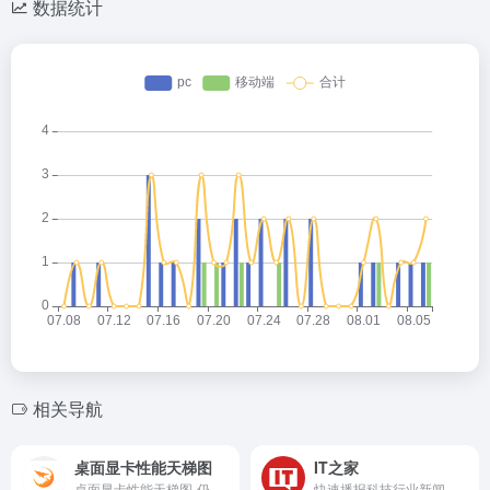
数据统计
灰叶
2026-05-14 22:54
灰
欢迎大家来到我的小站😊
灰叶
2026-05-14 23:19
相关导航
灰
欢迎欢迎🤗
桌面显卡性能天梯图
IT之家
hank
2026-05-15 09:39
H
桌面显卡性能天梯图-仍然来自快科技
快速播报科技行业新闻头条快讯和手机数码产品评测