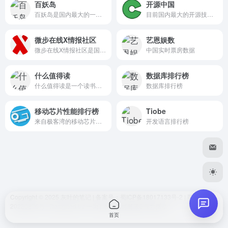
百妖岛
开源中国
hank
2026-05-15 09:39
H
百妖岛是国内最大的一个MineCraft服务器交流平台，玩家们可以在这里找到自己喜欢的服务器：起床战争、空岛战争、躲猫猫以及各种小游戏、原版生存、模组生存、神奇宝贝服务器等你来玩哦。
目前国内最大的开源技术社区
好的
微步在线X情报社区
艺恩娱数
微步在线X情报社区是国内首个综合性威胁分析平台和威胁情报共享的开放社区，同时提供威胁情报查询、域名反查、IP反查，行业情报等服务，辅助个人及企业快速定位及排除安全隐患
中国实时票房数据
你好我好大家好
什么值得读
数据库排行榜
dwl
2026-06-30 18:05
D
什么值得读是一个读书笔记以及精品书籍推荐分享网站！为你推荐一本好书，这里有高质量的书单，包括名人推荐书单、经典名著、好书排行榜！也有海量电子书、二手书等资源，我们的目标是为喜欢读书看书的用户创造一个高质量的阅读社区！
数据库排行榜
我凑。真全面
移动芯片性能排行榜
Tiobe
来自极客湾的移动芯片性能排行榜
开发语言排行榜
嘻嘻
😊
Copyright © 2025
灰叶的笔记
| 备案号
：蜀ICP备18017133号-2
|
萌ICP备
发送
20220876号
| Designed by
一为
| 本站由
树莓派5
强力驱动
首页