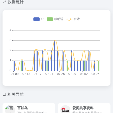
数据统计
灰叶
2026-05-14 22:54
灰
欢迎大家来到我的小站😊
灰叶
2026-05-14 23:19
相关导航
灰
欢迎欢迎🤗
百妖岛
爱问共享资料
hank
2026-05-15 09:39
H
百妖岛是国内最大的一个MineCraft服务器交流平台，玩家们可以在这里找到自己喜欢的服务器：起床战争、空岛战争、躲猫猫以及各种小游戏、原版生存、模组生存、神奇宝贝服务器等你来玩哦。
爱问共享资料是爱问自主研发的资料共享平台，包含了千万网友上传的多种格式的文档，同时也提供海量资料的免费下载，内容涉及教育资源、专业资料、IT资料、娱乐生活、经济管理、办公文书、游戏资料等。