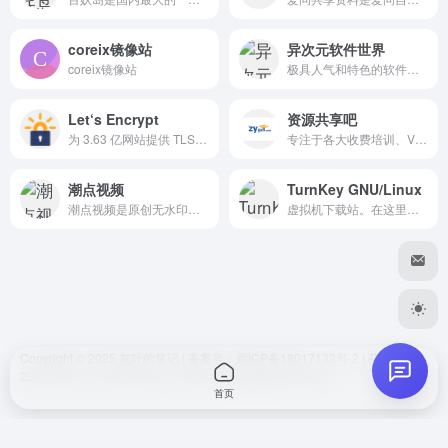
好的
coreix镜像站
异次元软件世界
coreix镜像站
极具人气和特色的软件网站！专注于推荐优秀软件、APP应用和互联网资源，每篇图文评测都极其用心，并提供大量软件资源下载。
你好我好大家好
Let‘s Encrypt
资源共享吧
dwl
2026-06-30 18:05
D
为 3.63 亿网站提供 TLS 证书的非营利证书颁发机构
专注于各大收费培训、VIP视频收集
我凑。真全面
潮点视频
TurnKey GNU/Linux
潮点视频是原创无水印视频素材交易平台，包含AE/PR视频模板、航拍/实拍视频素材等，是企业值得信赖的可商用视频素材网站。
虚拟机下载站。在这里你可以下载集成了不同软件应用的虚拟机
嘻嘻
😊
Copyright © 2025
灰叶的笔记
| 备案号
：蜀ICP备18017133号-2
|
萌ICP备
发送
20220876号
| Designed by
一为
| 本站由
树莓派5
强力驱动
首页