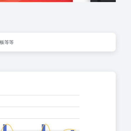
模板等等
灰叶
2026-05-14 22:54
灰
欢迎大家来到我的小站😊
☁️ 云笺
4 条留言
灰叶
2026-05-14 23:19
灰
欢迎欢迎🤗
hank
2026-05-15 09:39
H
好的
你好我好大家好