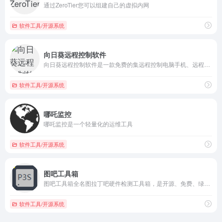
通过ZeroTier您可以组建自己的虚拟内网
软件工具/开源系统
灰叶
2026-05-14 22:54
向日葵远程控制软件
灰
向日葵远程控制软件是一款免费的集远程控制电脑手机、远程桌面连接、远程开机、远程管理、支持内网穿透的一体化远程控制管理工具软件,它是超过5000万台主机的选择!向日葵远程控制软件采用自主知识产权的远程桌面控制传输协议,采用SSL/AES 256位数据加密传输,让远程连接过程更加的快速和安全.支持IOS与Android系统移动设备,轻松实现远程文件同步,远程监控,远程应用等远程办公功能。
欢迎大家来到我的小站😊
软件工具/开源系统
灰叶
2026-05-14 23:19
灰
欢迎欢迎🤗
哪吒监控
hank
2026-05-15 09:39
哪吒监控是一个轻量化的运维工具
H
好的
软件工具/开源系统
你好我好大家好
图吧工具箱
图吧工具箱全名图拉丁吧硬件检测工具箱，是开源、免费、绿色、纯净的硬件检测工具合集，专为图钉及所有DIY爱好者制作，包含常用硬件测试和检测工具，DIY装机必备！
dwl
2026-06-30 18:05
D
我凑。真全面
软件工具/开源系统