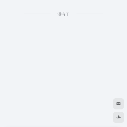
灰叶
2026-05-14 23:19
没有了
灰
欢迎欢迎🤗
hank
2026-05-15 09:39
H
好的
你好我好大家好
dwl
2026-06-30 18:05
D
我凑。真全面
嘻嘻
😊