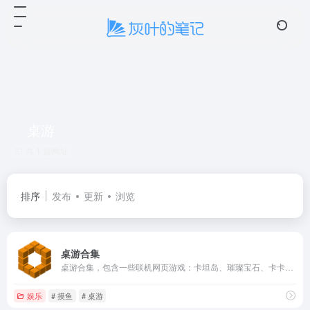
☁️ 云笺
4 条留言
桌游
共 1 篇网址
排序
发布
更新
浏览
桌游合集
桌游合集，包含一些联机网页游戏：卡坦岛、璀璨宝石、卡卡颂、飞行棋、UNO、谁是卧底、阿瓦隆、一夜狼、狼人杀、行动代号、拉密、德国心脏病、爆炸猫、毒药、出包魔法师、达芬奇密码、五子棋、围棋、象棋、国际象棋、军棋、跳棋、黑白棋、斗地主、井字棋、路墙棋、炸飞机、摇色子、酒吧游戏。
灰叶
2026-05-14 22:54
灰
娱乐
# 摸鱼
# 桌游
欢迎大家来到我的小站😊