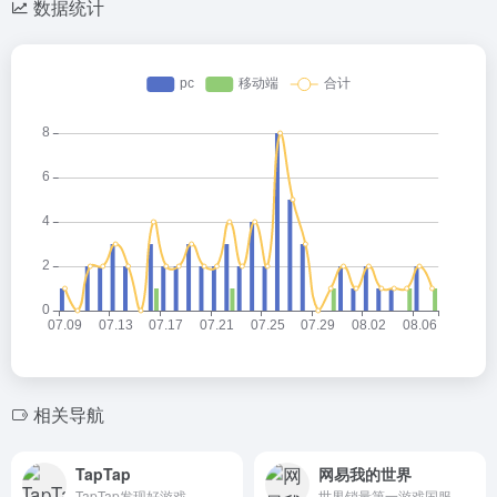
数据统计
灰叶
2026-05-14 22:54
灰
欢迎大家来到我的小站😊
灰叶
2026-05-14 23:19
相关导航
灰
欢迎欢迎🤗
TapTap
网易我的世界
hank
2026-05-15 09:39
H
TapTap发现好游戏
世界销量第一游戏国服！我的世界国服官网