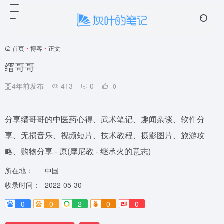
☁️ 云笺
4 条留言
首页
•
博客
•
正文
缙哥哥
4年前发布
413
0
0
分享缙哥哥的中医药心得、武术笔记、趣闻杂谈、软件分
享、无损音乐、视频短片、技术教程、摄影图片、旅游攻
略、购物分享 - 原(摩尼教 - 继承火的意志)
所在地：
中国
收录时间：
2022-05-30
0
0
2
0
0