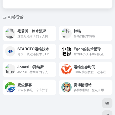
欢迎大家来到我的小站😊
灰叶
2026-05-14 23:19
相关导航
灰
欢迎欢迎🤗
毛若昕丨静水流深
梓喵
hank
2026-05-15 09:39
H
这里是毛若昕的个人网站。
梓喵的技术博客
好的
STARCTO运维技术分享
Egon的技术星球
分享一线运维技术，Linux知识、网络知识、数据库知识、Devops知识、大数据知识、监控解决方案、Docker知识、K8S知识等。
帮助IT小伙伴学到真正的技术
你好我好大家好
JonasLu乔纳斯
运维生存时间
dwl
2026-06-30 18:05
D
JonasLu乔纳斯的个人网站，游戏服务器搭建教程分享
Linux系统教程，运维经验分享
我凑。真全面
宏尘极客
赛博情报站
宏尘极客是一个专注于技术知识和NAS笔记等内容分享的综合性网站。
赛博情报站 - 盘点有用的东西
嘻嘻