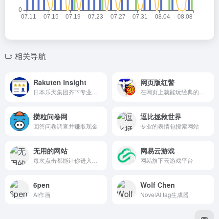
灰叶
2026-05-14 22:54
灰
欢迎大家来到我的小站😊
灰叶
2026-05-14 23:19
相关导航
灰
欢迎欢迎🤗
Rakuten Insight
网页版红警
hank
2026-05-15 09:39
H
日本乐天集团齐下专业的在线问卷调查网站,只要注册登录成为会员作在线问卷调查, 即可兑换点数赚积分。赶快登录Rakuten Insight成为会员吧。
在网页上就能玩经典的红色井界游戏，无需下载安装，随时随地在手机、电脑、平板甚至手表上畅玩。提供多种游戏模式和地图，与全球玩家实时对战。
好的
攒粒问卷网
逗比拯救世界
回答问卷调查并赚取现金
专业的表情包搜索网站
你好我好大家好
无用的网站
网易云游戏
dwl
2026-06-30 18:05
D
每次点击都能让你进入一个有趣但无用的网站
网易旗下云游戏平台
我凑。真全面
6pen
Wolf Chen
AI作画
NovelAI tag生成器
嘻嘻