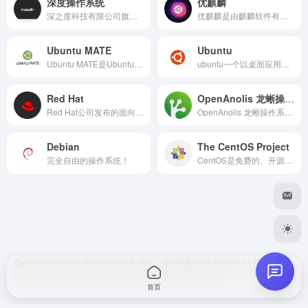
深度操作系统
优麒麟
hank
2026-05-15 09:39
H
深之度科技有限公司旗下操作系统。国产操作系统
优麒麟是由麒麟软件有限公司主导开发的全球开源项目，专注于研发“友好易用，简单轻松”的桌面环境，致力为全球用户带来更智能的用户体验，成为Linux开源桌面操作系统新领航！优麒麟自创立以来已经有 10 年的历史以及技术沉淀，并得到了国际社区的认可。现累计发行20个操作系统版本，全球下载量 3800+ 万次，活跃爱好者和开发者 20+ 万人，累计向开源社区贡献代码超 400万 行，其中被 Linux、Gnome、Unity、OpenStack、Ceph 接收 Patch 超 7400 个。
好的
Ubuntu MATE
Ubuntu
Ubuntu MATE是Ubuntu官方的一个派生版，基于桌面环境MATE，使用MATE桌面环境由已经停止官方维护的GNOME2源代码派生而来。
ubuntu一个以桌面应用为主的Linux操作系统
你好我好大家好
Red Hat
OpenAnolis 龙蜥操作系统开源社区
dwl
2026-06-30 18:05
D
Red Hat公司发布的面向企业用户的Linux操作系统。
OpenAnolis 龙蜥操作系统开源社区
我凑。真全面
Debian
The CentOS Project
完全自由的操作系统！
CentOS是免费的、开源的、可以重新分发的开源操作系统，CentOS（Community Enterprise Operating System，中文意思是社区企业操作系统）是Linux发行版之一。
嘻嘻
😊
Copyright © 2025
灰叶的笔记
| 备案号
：蜀ICP备18017133号-2
|
萌ICP备
发送
20220876号
| Designed by
一为
| 本站由
树莓派5
强力驱动
首页